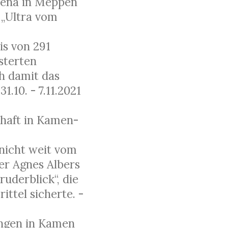
Arena in Meppen
 „Ultra vom
s von 291
sterten
h damit das
.10. - 7.11.2021
chaft in Kamen-
 nicht weit vom
er Agnes Albers
uderblick“, die
ittel sicherte. -
ungen in Kamen