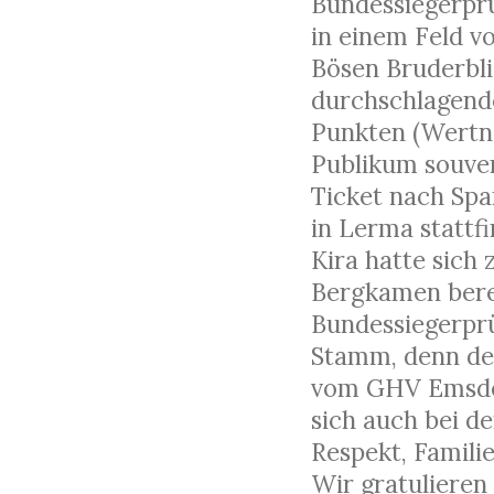
Bundessiegerprü
in einem Feld v
Bösen Bruderbli
durchschlagend
Punkten (Wertno
Publikum souver
Ticket nach Spa
in Lerma stattf
Kira hatte sich
Bergkamen bereit
Bundessiegerprüf
Stamm, denn den
vom GHV Emsdett
sich auch bei de
Respekt, Familie
Wir gratulieren