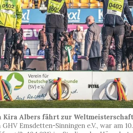
 Kira Albers fährt zur Weltmeisterschaf
m GHV Emsdetten-Sinningen e.V., war am 10.