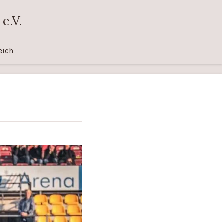
e.V.
eich