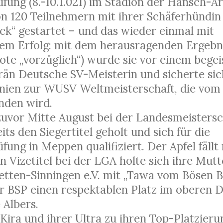
fung (8.-10.1.021) im Stadion der Hänsch-
on 120 Teilnehmern mit ihrer Schäferhündin
ck“ gestartet – und das wieder einmal mit
em Erfolg: mit dem herausragenden Ergebni
te „vorzüglich“) wurde sie vor einem begei
än Deutsche SV-Meisterin und sicherte sic
nien zur WUSV Weltmeisterschaft, die vom 31
inden wird.
 zuvor Mitte August bei der Landesmeisters
s den Siegertitel geholt und sich für die
ung in Meppen qualifiziert. Der Apfel fällt
 Vizetitel bei der LGA holte sich ihre Mutt
en-Sinningen e.V. mit „Tawa vom Bösen Br
r BSP einen respektablen Platz im oberen Dr
 Albers.
 Kira und ihrer Ultra zu ihren Top-Platzier